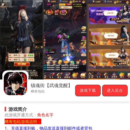
镇魂街【武魂觉醒】
游戏下载
进入后台
稀有包站
游戏简介
此游戏开通方式：
角色名字
稀有包站游戏说明：
1、充值直接到账，物品发送直接到邮件或者背包