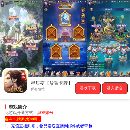
星辰变【放置卡牌】
游戏下载
进入后台
稀有包站
游戏简介
此游戏开通方式：
游戏账号
稀有包站游戏说明：
1、充值直接到账，物品发送直接到邮件或者背包