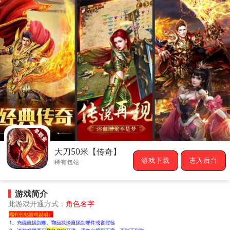
大刀50米【传奇】
游戏下载
进入后台
稀有包站
游戏简介
此游戏开通方式：
角色名字