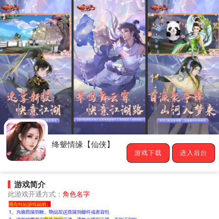
绛颦情缘【仙侠】
游戏下载
进入后台
游戏简介
此游戏开通方式：
角色名字